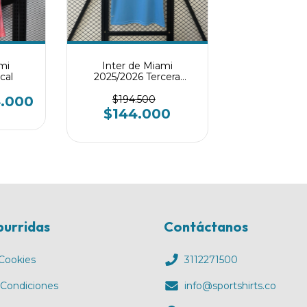
mi
Inter de Miami
cal
2025/2026 Tercera
Equipación
4.000
$194.500
$144.000
burridas
Contáctanos
 Cookies
3112271500
 Condiciones
info@sportshirts.co