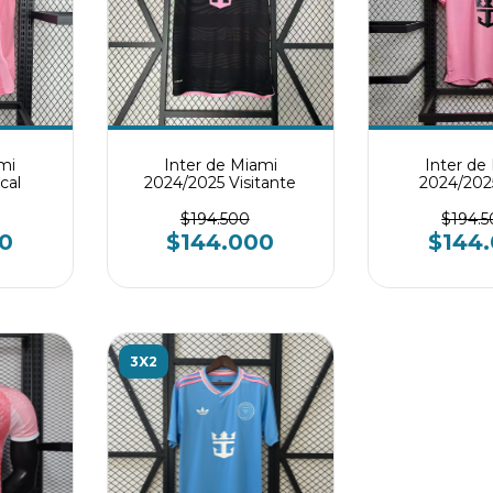
mi
Inter de Miami
Inter de
cal
2024/2025 Visitante
2024/202
$194.500
$194.
0
$144.000
$144
3X2