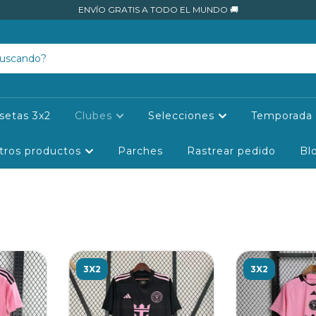
ENVÍO GRATIS A TODO EL MUNDO 🚚
setas 3x2
Clubes
Selecciones
Temporada 
tros productos
Parches
Rastrear pedido
Bl
3X2
3X2