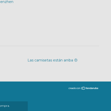
Shenzhen
Las camisetas están arriba 🤨
compra.