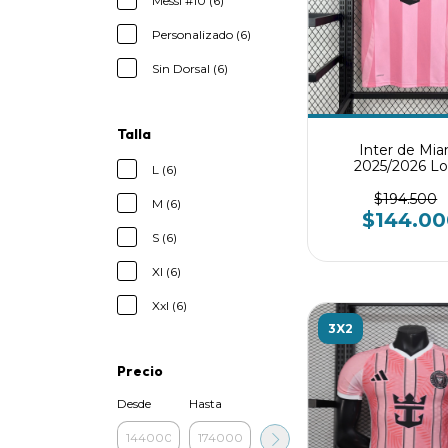
Messi #10 (6)
Personalizado (6)
Sin Dorsal (6)
Talla
Inter de Mia
2025/2026 Lo
L (6)
$194.500
M (6)
$144.00
S (6)
Xl (6)
Xxl (6)
3X2
Precio
Desde
Hasta